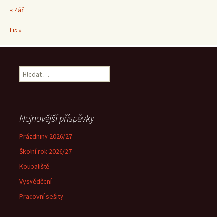
« Zář
Lis »
Vyhledávání
Nejnovější příspěvky
Prázdniny 2026/27
Školní rok 2026/27
Koupaliště
Vysvědčení
Pracovní sešity