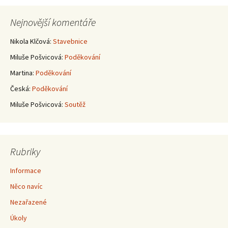
pro
Nejnovější komentáře
příspěvky
Nikola Klčová
:
Stavebnice
Miluše Pošvicová
:
Poděkování
Martina
:
Poděkování
Česká
:
Poděkování
Miluše Pošvicová
:
Soutěž
Rubriky
Informace
Něco navíc
Nezařazené
Úkoly