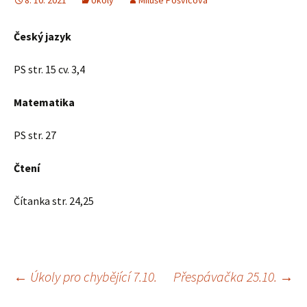
8. 10. 2021
Úkoly
Miluše Pošvicová
Český jazyk
PS str. 15 cv. 3,4
Matematika
PS str. 27
Čtení
Čítanka str. 24,25
Navigace
←
Úkoly pro chybějící 7.10.
Přespávačka 25.10.
→