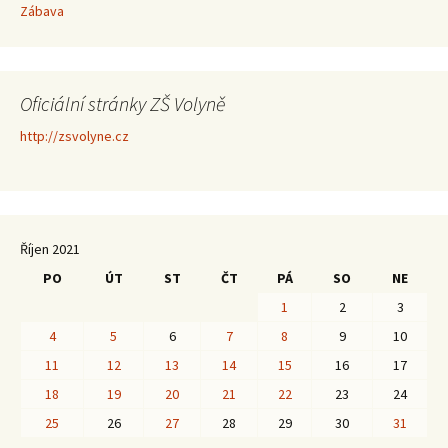
Zábava
Oficiální stránky ZŠ Volyně
http://zsvolyne.cz
Říjen 2021
PO
ÚT
ST
ČT
PÁ
SO
NE
1
2
3
4
5
6
7
8
9
10
11
12
13
14
15
16
17
18
19
20
21
22
23
24
25
26
27
28
29
30
31