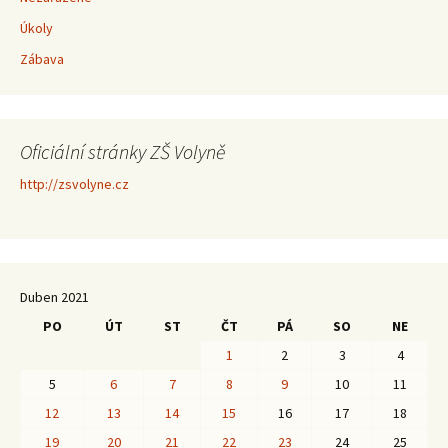
Úkoly
Zábava
Oficiální stránky ZŠ Volyně
http://zsvolyne.cz
Duben 2021
PO
ÚT
ST
ČT
PÁ
SO
NE
1
2
3
4
5
6
7
8
9
10
11
12
13
14
15
16
17
18
19
20
21
22
23
24
25