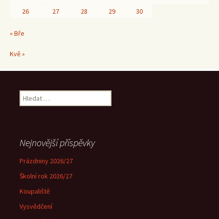
26
27
28
29
30
« Bře
Kvě »
Vyhledávání
Nejnovější příspěvky
Prázdniny 2026/27
Školní rok 2026/27
Koupaliště
Vysvědčení