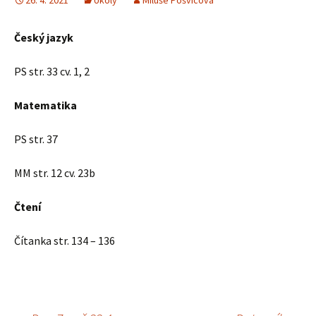
26. 4. 2021
Úkoly
Miluše Pošvicová
Český jazyk
PS str. 33 cv. 1, 2
Matematika
PS str. 37
MM str. 12 cv. 23b
Čtení
Čítanka str. 134 – 136