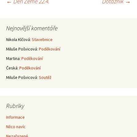
Navigace
←
Den Země 22.4.
Dotazník
→
pro
Nejnovější komentáře
příspěvky
Nikola Klčová
:
Stavebnice
Miluše Pošvicová
:
Poděkování
Martina
:
Poděkování
Česká
:
Poděkování
Miluše Pošvicová
:
Soutěž
Rubriky
Informace
Něco navíc
Nezařazené