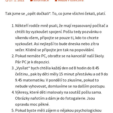
27. 2. 2021
Informace
Miluše Pošvicová
Tak jsme se „opět dočkali“. To, co jsme všichni čekali, platí.
Někteří rodiče mně psali, že mají repasovaný počítač a
chtěli by vyzkoušet spojení. Pošlu tedy pozvánku o
víkendu všem, připojte se pouze ti, kdo to chcete
vyzkoušet. Asi nejlepší to bude dneska nebo zítra
večer. Klidně se připojte jen tak na popovídání.
Pokud nemáte PC, obraťte se na kancelář naší školy.
Pár PC je k dispozici.
„Vysílat“ bych chtěla každý den od 8 hodin do 8.45
češtinu , pak by děti měly 15 minut přestávku a od 9 do
9.45 matematiku. V pondělí to zkusíme, pokud to
nebude vyhovovat, domluvíme se na dalším postupu.
Výkresy, které děti malovaly na soutěž pošlu sama.
Obrázky nafotím a dám je do fotogalerie. Jsou
opravdu moc pěkné.
Pokud byste měli zájem o nějakou psychologickou