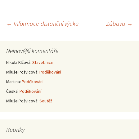
Navigace
←
Informace-distanční výuka
Zábava
→
pro
Nejnovější komentáře
příspěvky
Nikola Klčová
:
Stavebnice
Miluše Pošvicová
:
Poděkování
Martina
:
Poděkování
Česká
:
Poděkování
Miluše Pošvicová
:
Soutěž
Rubriky