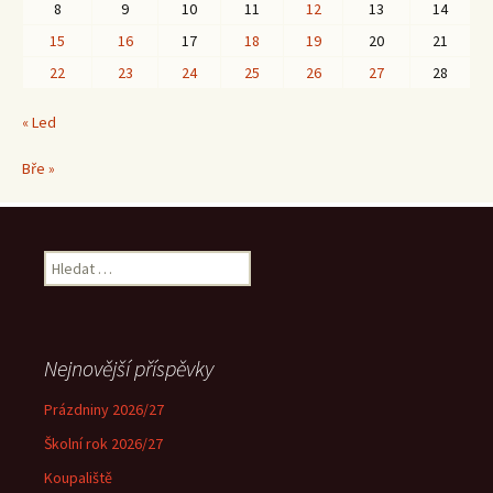
8
9
10
11
12
13
14
15
16
17
18
19
20
21
22
23
24
25
26
27
28
« Led
Bře »
Vyhledávání
Nejnovější příspěvky
Prázdniny 2026/27
Školní rok 2026/27
Koupaliště