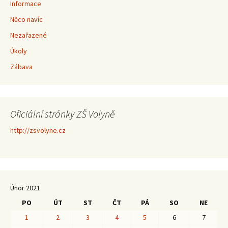
Informace
Něco navíc
Nezařazené
Úkoly
Zábava
Oficiální stránky ZŠ Volyně
http://zsvolyne.cz
Únor 2021
PO
ÚT
ST
ČT
PÁ
SO
NE
1
2
3
4
5
6
7