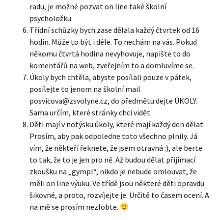
radu, je možné pozvat on line také školní
psycholožku.
Třídní schůzky bych zase dělala každý čtvrtek od 16
hodin. Může to být i déle. To nechám na vás. Pokud
někomu čtvrtá hodina nevyhovuje, napište to do
komentářů na web, zveřejním to a domluvíme se.
Úkoly bych chtěla, abyste posílali pouze v pátek,
posílejte to jenom na školní mail
posvicova@zsvolyne.cz, do předmětu dejte ÚKOLY.
Sama určím, které stránky chci vidět.
Děti mají v notýsku úkoly, které mají každý den dělat.
Prosím, aby pak odpoledne toto všechno plnily. Já
vím, že někteří řeknete, že jsem otravná :), ale berte
to tak, že to je jen pro ně. Až budou dělat přijímací
zkoušku na „gympl“, nikdo je nebude omlouvat, že
měli on line výuku. Ve třídě jsou některé děti opravdu
šikovné, a proto, rozvíjejte je. Určitě to časem ocení. A
na mě se prosím nezlobte.