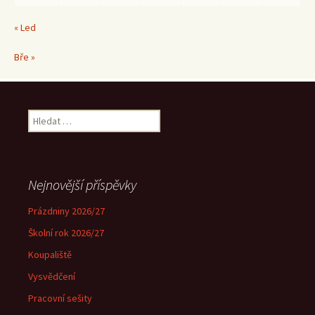
« Led
Bře »
Vyhledávání
Nejnovější příspěvky
Prázdniny 2026/27
Školní rok 2026/27
Koupaliště
Vysvědčení
Pracovní sešity