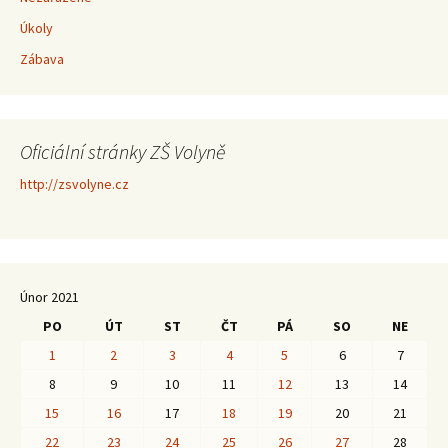
Úkoly
Zábava
Oficiální stránky ZŠ Volyně
http://zsvolyne.cz
Únor 2021
PO
ÚT
ST
ČT
PÁ
SO
NE
1
2
3
4
5
6
7
8
9
10
11
12
13
14
15
16
17
18
19
20
21
22
23
24
25
26
27
28