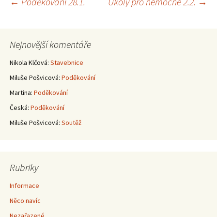
Navigace
←
Poděkování 28.1.
Úkoly pro nemocné 2.2.
→
pro
Nejnovější komentáře
příspěvky
Nikola Klčová
:
Stavebnice
Miluše Pošvicová
:
Poděkování
Martina
:
Poděkování
Česká
:
Poděkování
Miluše Pošvicová
:
Soutěž
Rubriky
Informace
Něco navíc
Nezařazené