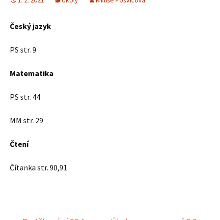
1. 2. 2021
Úkoly
Miluše Pošvicová
Český jazyk
PS str. 9
Matematika
PS str. 44
MM str. 29
Čtení
Čítanka str. 90,91