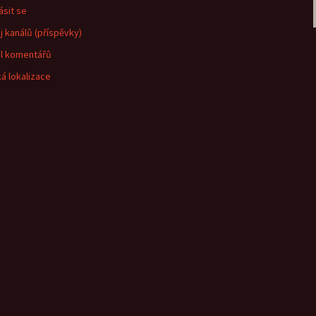
ásit se
j kanálů (příspěvky)
l komentářů
á lokalizace