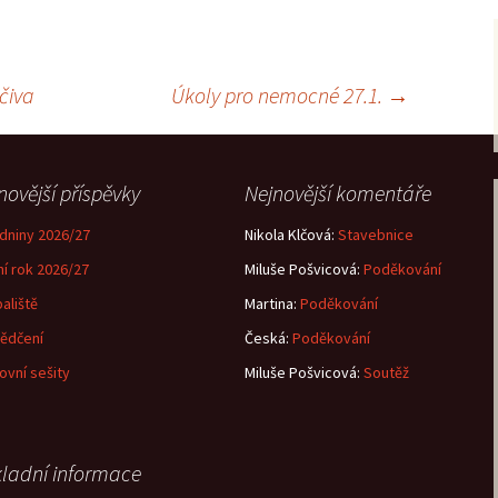
čiva
Úkoly pro nemocné 27.1.
→
novější příspěvky
Nejnovější komentáře
dniny 2026/27
Nikola Klčová
:
Stavebnice
ní rok 2026/27
Miluše Pošvicová
:
Poděkování
aliště
Martina
:
Poděkování
ědčení
Česká
:
Poděkování
ovní sešity
Miluše Pošvicová
:
Soutěž
ladní informace