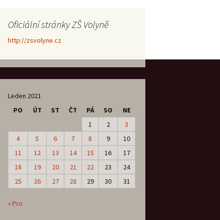
Oficiální stránky ZŠ Volyně
http://zsvolyne.cz
Leden 2021
PO
ÚT
ST
ČT
PÁ
SO
NE
1
2
3
4
5
6
7
8
9
10
11
12
13
14
15
16
17
18
19
20
21
22
23
24
25
26
27
28
29
30
31
« Pro