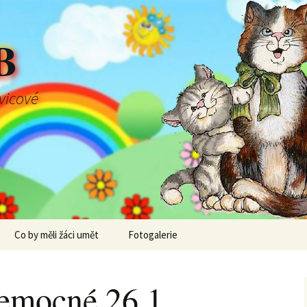
B
švicové
Co by měli žáci umět
Fotogalerie
emocné 26.1.