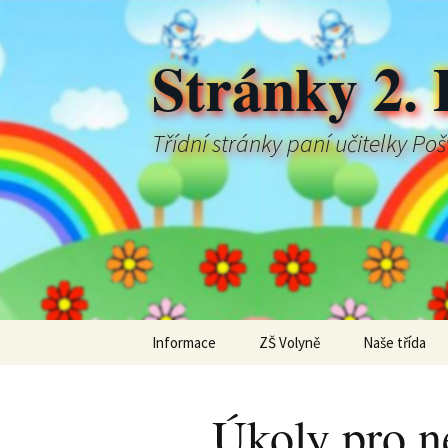
Stránky 2. 
Třídní stránky paní učitelky Po
Přejít
Informace
ZŠ Volyně
Naše třída
k
obsahu
webu
Úkoly pro n