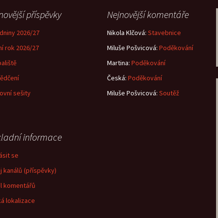
novější příspěvky
Nejnovější komentáře
dniny 2026/27
Nikola Klčová
:
Stavebnice
ní rok 2026/27
Miluše Pošvicová
:
Poděkování
aliště
Martina
:
Poděkování
ědčení
Česká
:
Poděkování
ovní sešity
Miluše Pošvicová
:
Soutěž
ladní informace
ásit se
j kanálů (příspěvky)
l komentářů
á lokalizace