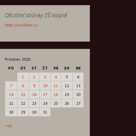
Oficiální stránky ZŠ Volyně
http://zsvolyne.cz
Prosinec 2020
PO
ÚT
ST
ČT
PÁ
SO
NE
1
2
3
4
5
6
7
8
9
10
11
12
13
14
15
16
17
18
19
20
21
22
23
24
25
26
27
28
29
30
31
« Lis