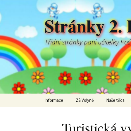
Stránky 2. 
Třídní stránky paní učitelky Po
Přejít
Informace
ZŠ Volyně
Naše třída
k
obsahu
webu
Turistická 