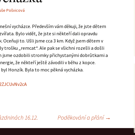
uše Pošvicová
dnešní vycházce. Především vám děkuji, že jste dětem
vířata. Bylo vidět, že jste si někteří dali opravdu
. Oceňuji to. Ušli jsme cca 3 km. Když jsem dětem v
y trošku „remcat“. Ale pak se všichni rozešli a došli
Tam jsme ozdobili stromky přichystanými dobrůtkami a
nergie, že někteří ještě závodili v běhu z kopce.
 byl Honzík. Byla to moc pěkná vycházka.
32ZJCUvNv2cA
ázdninách 16.12.
Poděkování a přání
→