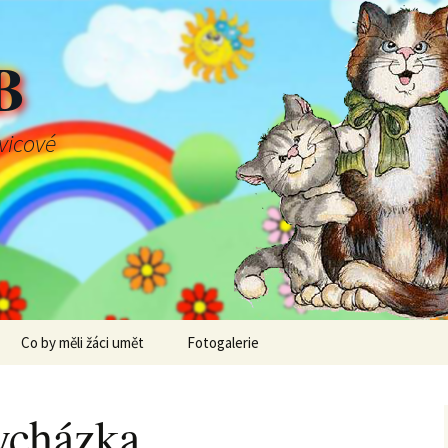
B
švicové
Co by měli žáci umět
Fotogalerie
vycházka