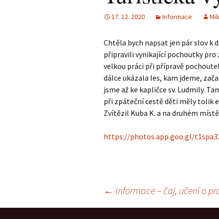
17. 12. 2020
Informace
Mil
Chtěla bych napsat jen pár slov k 
připravili vynikající pochoutky pro z
velkou práci při přípravě pochoutek
dálce ukázala les, kam jdeme, začal
jsme až ke kapličce sv. Ludmily. 
při zpáteční cestě děti měly tolik e
Zvítězil Kuba K. a na druhém místě
https://photos.app.goo.gl/t1spa
Navigace
←
Informace – čaj, učení o pr