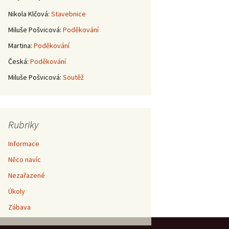
Nikola Klčová
:
Stavebnice
Miluše Pošvicová
:
Poděkování
Martina
:
Poděkování
Česká
:
Poděkování
Miluše Pošvicová
:
Soutěž
Rubriky
Informace
Něco navíc
Nezařazené
Úkoly
Zábava