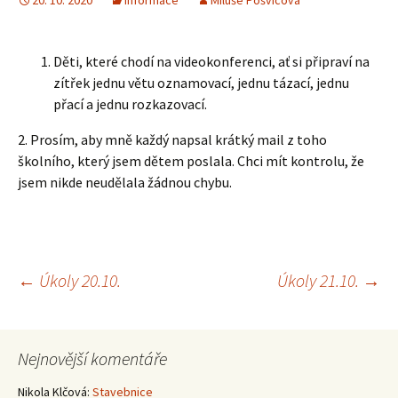
20. 10. 2020
Informace
Miluše Pošvicová
Děti, které chodí na videokonferenci, ať si připraví na
zítřek jednu větu oznamovací, jednu tázací, jednu
přací a jednu rozkazovací.
2. Prosím, aby mně každý napsal krátký mail z toho
školního, který jsem dětem poslala. Chci mít kontrolu, že
jsem nikde neudělala žádnou chybu.
Navigace
←
Úkoly 20.10.
Úkoly 21.10.
→
pro
Nejnovější komentáře
Nikola Klčová
:
Stavebnice