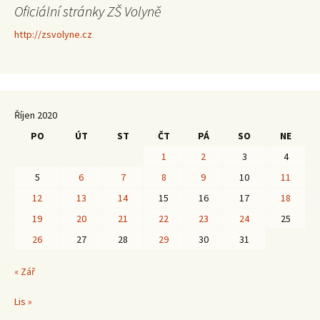
Oficiální stránky ZŠ Volyně
http://zsvolyne.cz
Říjen 2020
PO
ÚT
ST
ČT
PÁ
SO
NE
1
2
3
4
5
6
7
8
9
10
11
12
13
14
15
16
17
18
19
20
21
22
23
24
25
26
27
28
29
30
31
« Zář
Lis »