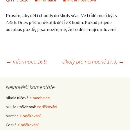
17. 9. 2020
Informace
Miluše Pošvicová
Prosím, aby děti chodily do školy včas. Ve třídě musí být v
7.45h. Dnes přišlo několik dětí v 8 hodin. Pokud přijede
autobus pozdě, jr samozřejmé, že to děti mají omluvené.
Navigace
←
Informace 16.9.
Úkoly pro nemocné 17.9.
→
pro
Nejnovější komentáře
příspěvky
Nikola Klčová
:
Stavebnice
Miluše Pošvicová
:
Poděkování
Martina
:
Poděkování
Česká
:
Poděkování