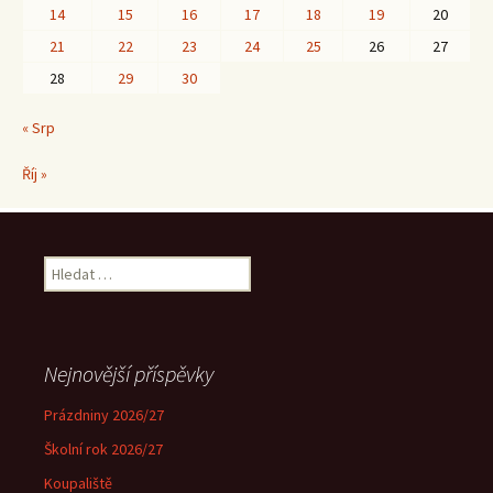
14
15
16
17
18
19
20
21
22
23
24
25
26
27
28
29
30
« Srp
Říj »
Vyhledávání
Nejnovější příspěvky
Prázdniny 2026/27
Školní rok 2026/27
Koupaliště