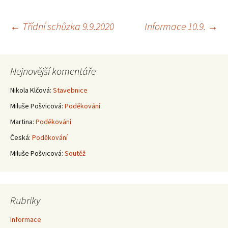
Navigace
←
Třídní schůzka 9.9.2020
Informace 10.9.
→
pro
Nejnovější komentáře
příspěvky
Nikola Klčová
:
Stavebnice
Miluše Pošvicová
:
Poděkování
Martina
:
Poděkování
Česká
:
Poděkování
Miluše Pošvicová
:
Soutěž
Rubriky
Informace