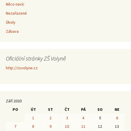
Něco navíc
Nezařazené
Úkoly
Zábava
Oficiální stránky ZŠ Volyně
http://zsvolyne.cz
Září 2020
PO
ÚT
ST
ČT
PÁ
SO
NE
1
2
3
4
5
6
7
8
9
10
11
12
13