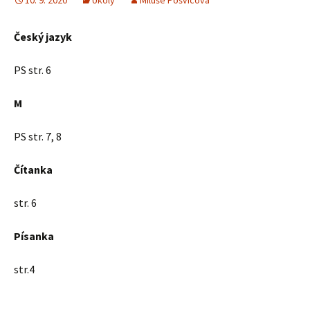
10. 9. 2020
Úkoly
Miluše Pošvicová
Český jazyk
PS str. 6
M
PS str. 7, 8
Čítanka
str. 6
Písanka
str.4