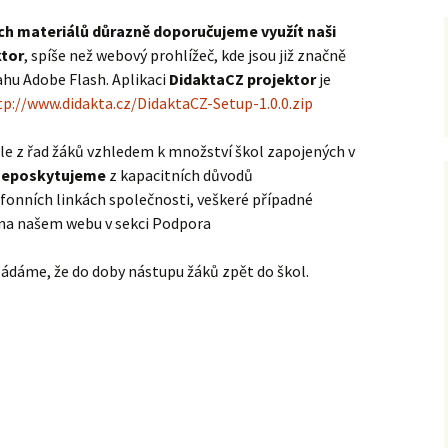
ch materiálů důrazně doporučujeme využít naši
ktor
, spíše než webový prohlížeč, kde jsou již značně
u Adobe Flash. Aplikaci
DidaktaCZ projektor
je
tp://www.didakta.cz/DidaktaCZ-Setup-1.0.0.zip
tele z řad žáků vzhledem k množství škol zapojených v
neposkytujeme
z kapacitních důvodů
efonních linkách společnosti, veškeré případné
 na našem webu v sekci Podpora
ádáme, že do doby nástupu žáků zpět do škol.