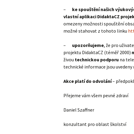
–
ke spouštění našich výukový
vlastní aplikaci DidaktaCZ proje
omezeny možnosti spouštění obsah
možné stahovat z tohoto linku
ht
–
upozorňujeme
, že pro uživa
projektu DidaktaCZ (téměř 2000)
živou
technickou podporu
na tel
technické informace jsou uvedeny
Akce platí do odvolání
– předpokl
Přejeme vám všem pevné zdraví
Daniel Szaffner
konzultant pro oblast školství