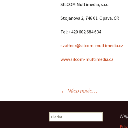
SILCOM Multimedia, s.r.o.
Stojanova 2, 746 01 Opava, ČR
Tel: +420 602 684 634
szaffner@silcom-multimedia.cz
www.silcom-multimedia.cz
Navigace
←
Něco navíc…
pro
Vyhledávání
Nej
Práz