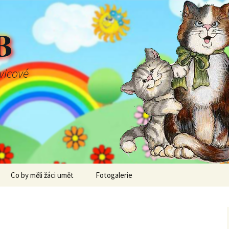
B
švicové
Co by měli žáci umět
Fotogalerie