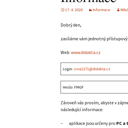
17. 4. 2020
Informace
Milu
Dobrý den,
zasíláme vám jednotný přístupový 
Web:
www.didakta.cz
Login:
crna2271@didakta.cz
Heslo: FMGF
Zároveň vás prosím, abyste v zájm
následující informace:
– aplikace jsou určeny pro
PC a t