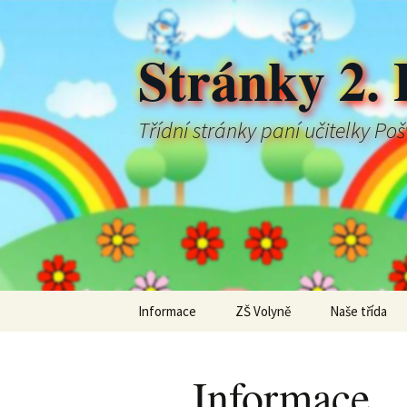
Stránky 2. 
Třídní stránky paní učitelky Po
Přejít
Informace
ZŠ Volyně
Naše třída
k
obsahu
webu
Informace