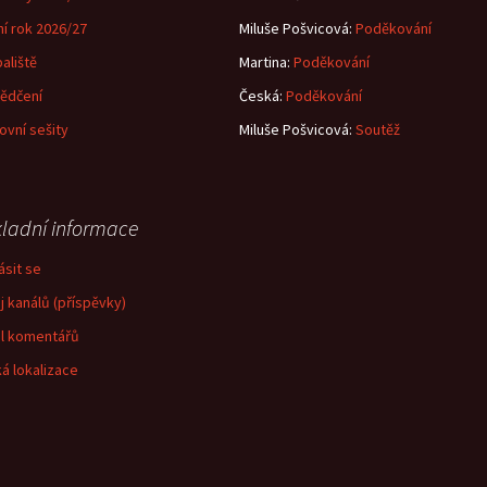
ní rok 2026/27
Miluše Pošvicová
:
Poděkování
aliště
Martina
:
Poděkování
ědčení
Česká
:
Poděkování
ovní sešity
Miluše Pošvicová
:
Soutěž
ladní informace
ásit se
j kanálů (příspěvky)
l komentářů
á lokalizace