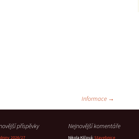
Informace
→
novější příspěvky
Nejnovější komentáře
dniny 2026/27
Nikola Klčová
:
Stavebnice