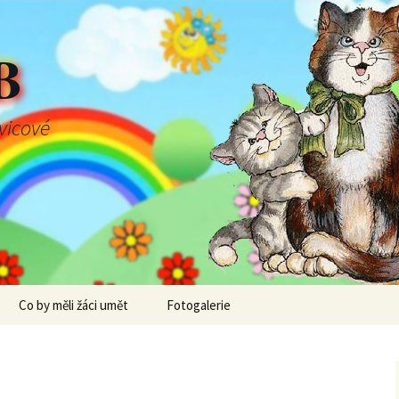
B
švicové
Co by měli žáci umět
Fotogalerie