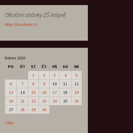
Oficiální stránky ZŠ Volyně
http://zsvolyne.cz
Duben 2020
PO
ÚT
ST
ČT
PÁ
SO
NE
1
2
3
4
5
6
7
8
9
10
11
12
13
14
15
16
17
18
19
20
21
22
23
24
25
26
27
28
29
30
« Bře