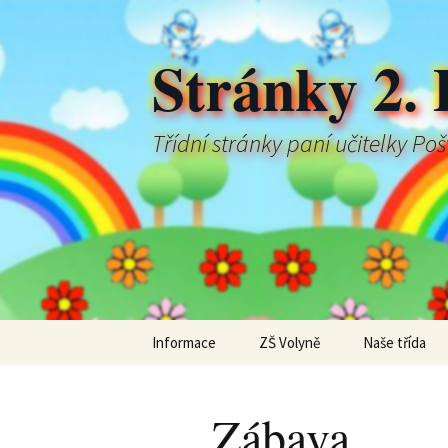
Stránky 2. 
Třídní stránky paní učitelky Po
Přejít
Informace
ZŠ Volyně
Naše třída
k
obsahu
webu
Zábava