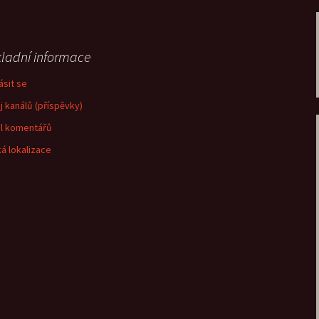
ladní informace
ásit se
j kanálů (příspěvky)
l komentářů
á lokalizace