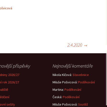
Pošvicová
2.4.2020
→
novější příspěvky
Nejnovější komentáře
dniny 2026/27
Nikola Klčová
:
Stavebnice
ní rok 2026/27
Miluše Pošvicová
:
Poděkování
aliště
Martina
:
Poděkování
ědčení
Česká
:
Poděkování
ovní sešity
Miluše Pošvicová
:
Soutěž