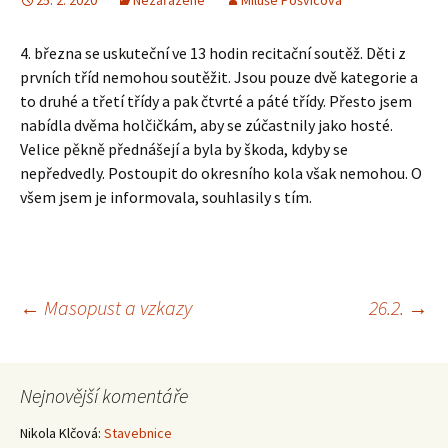
25. 2. 2020
Nezařazené
Miluše Pošvicová
4. března se uskuteční ve 13 hodin recitační soutěž. Děti z
prvních tříd nemohou soutěžit. Jsou pouze dvě kategorie a
to druhé a třetí třídy a pak čtvrté a páté třídy. Přesto jsem
nabídla dvěma holčičkám, aby se zúčastnily jako hosté.
Velice pěkně přednášejí a byla by škoda, kdyby se
nepředvedly. Postoupit do okresního kola však nemohou. O
všem jsem je informovala, souhlasily s tím.
Navigace
←
Masopust a vzkazy
26.2.
→
pro
Nejnovější komentáře
příspěvky
Nikola Klčová
:
Stavebnice