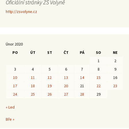
Oficiální stránky ZŠ Volyně
http://zsvolyne.cz
Únor 2020
PO
ÚT
ST
ČT
PÁ
SO
NE
1
2
3
4
5
6
7
8
9
10
11
12
13
14
15
16
17
18
19
20
21
22
23
24
25
26
27
28
29
« Led
Bře »