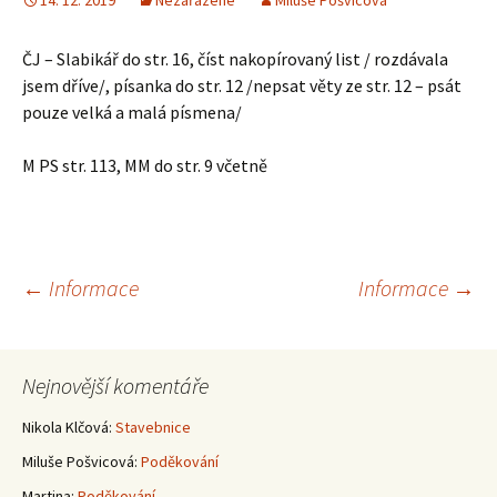
14. 12. 2019
Nezařazené
Miluše Pošvicová
ČJ – Slabikář do str. 16, číst nakopírovaný list / rozdávala
jsem dříve/, písanka do str. 12 /nepsat věty ze str. 12 – psát
pouze velká a malá písmena/
M PS str. 113, MM do str. 9 včetně
Navigace
←
Informace
Informace
→
pro
Nejnovější komentáře
příspěvky
Nikola Klčová
:
Stavebnice
Miluše Pošvicová
:
Poděkování
Martina
:
Poděkování