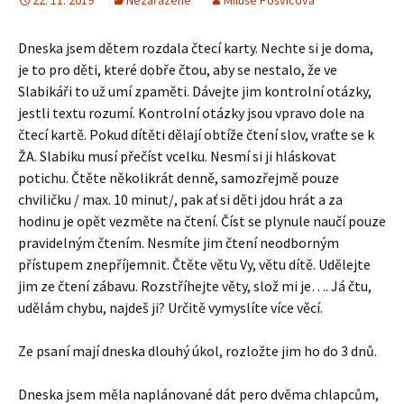
22. 11. 2019
Nezařazené
Miluše Pošvicová
Dneska jsem dětem rozdala čtecí karty. Nechte si je doma,
je to pro děti, které dobře čtou, aby se nestalo, že ve
Slabikáři to už umí zpaměti. Dávejte jim kontrolní otázky,
jestli textu rozumí. Kontrolní otázky jsou vpravo dole na
čtecí kartě. Pokud dítěti dělají obtíže čtení slov, vraťte se k
ŽA. Slabiku musí přečíst vcelku. Nesmí si ji hláskovat
potichu. Čtěte několikrát denně, samozřejmě pouze
chviličku / max. 10 minut/, pak ať si děti jdou hrát a za
hodinu je opět vezměte na čtení. Číst se plynule naučí pouze
pravidelným čtením. Nesmíte jim čtení neodborným
přístupem znepříjemnit. Čtěte větu Vy, větu dítě. Udělejte
jim ze čtení zábavu. Rozstříhejte věty, slož mi je…. Já čtu,
udělám chybu, najdeš ji? Určitě vymyslíte více věcí.
Ze psaní mají dneska dlouhý úkol, rozložte jim ho do 3 dnů.
Dneska jsem měla naplánované dát pero dvěma chlapcům,