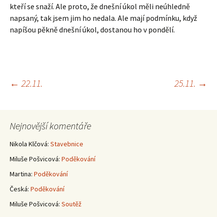
kteří se snaží. Ale proto, že dnešní úkol měli neúhledně
napsaný, tak jsem jim ho nedala. Ale mají podmínku, když
napíšou pěkně dnešní úkol, dostanou ho v pondělí.
Navigace
←
22.11.
25.11.
→
pro
Nejnovější komentáře
příspěvky
Nikola Klčová
:
Stavebnice
Miluše Pošvicová
:
Poděkování
Martina
:
Poděkování
Česká
:
Poděkování
Miluše Pošvicová
:
Soutěž