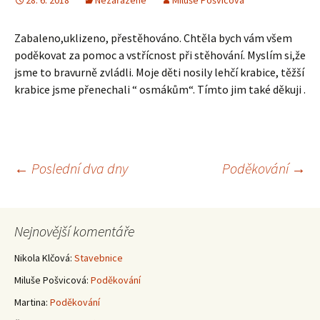
28. 6. 2018
Nezařazené
Miluše Pošvicová
Zabaleno,uklizeno, přestěhováno. Chtěla bych vám všem
poděkovat za pomoc a vstřícnost při stěhování. Myslím si,že
jsme to bravurně zvládli. Moje děti nosily lehčí krabice, těžší
krabice jsme přenechali “ osmákům“. Tímto jim také děkuji .
Navigace
←
Poslední dva dny
Poděkování
→
pro
Nejnovější komentáře
příspěvky
Nikola Klčová
:
Stavebnice
Miluše Pošvicová
:
Poděkování
Martina
:
Poděkování