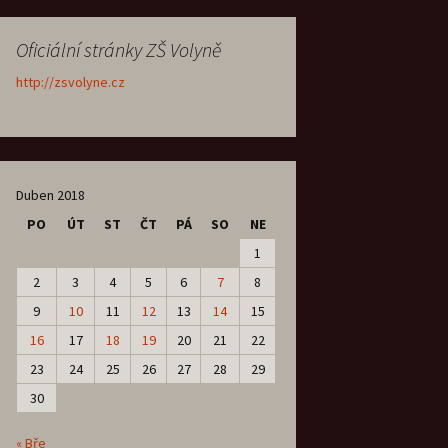
Oficiální stránky ZŠ Volyně
http://zsvolyne.cz
Duben 2018
PO
ÚT
ST
ČT
PÁ
SO
NE
1
2
3
4
5
6
7
8
9
10
11
12
13
14
15
16
17
18
19
20
21
22
23
24
25
26
27
28
29
30
« Bře