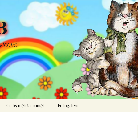
B
švicové
Co by měli žáci umět
Fotogalerie