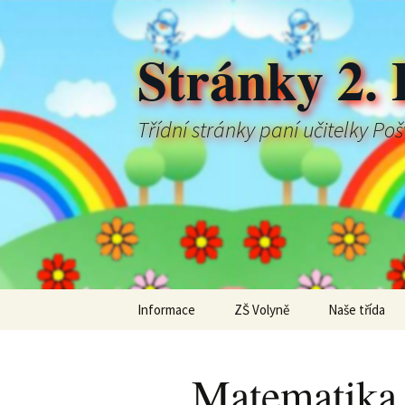
Stránky 2. 
Třídní stránky paní učitelky Po
Přejít
Informace
ZŠ Volyně
Naše třída
k
obsahu
webu
Matematika