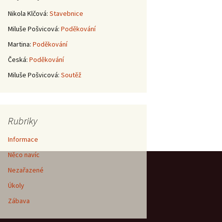
Nikola Klčová
:
Stavebnice
Miluše Pošvicová
:
Poděkování
Martina
:
Poděkování
Česká
:
Poděkování
Miluše Pošvicová
:
Soutěž
Rubriky
Informace
Něco navíc
Nezařazené
Úkoly
Zábava