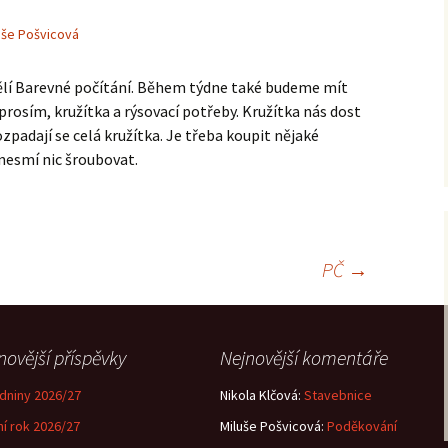
uše Pošvicová
ndělí Barevné počítání. Během týdne také budeme mít
rosím, kružítka a rýsovací potřeby. Kružítka nás dost
ozpadají se celá kružítka. Je třeba koupit nějaké
e nesmí nic šroubovat.
PČ
→
novější příspěvky
Nejnovější komentáře
dniny 2026/27
Nikola Klčová
:
Stavebnice
ní rok 2026/27
Miluše Pošvicová
:
Poděkování