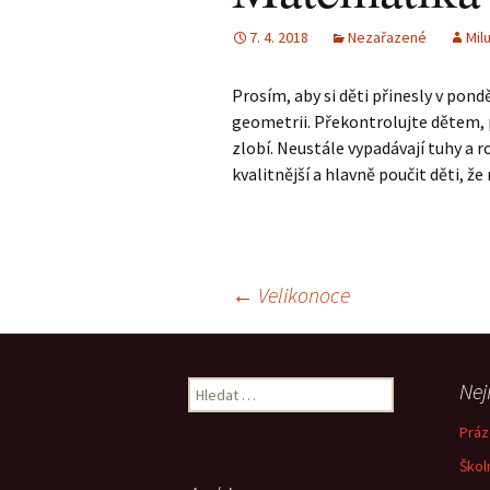
7. 4. 2018
Nezařazené
Mil
Prosím, aby si děti přinesly v po
geometrii. Překontrolujte dětem, p
zlobí. Neustále vypadávají tuhy a r
kvalitnější a hlavně poučit děti, ž
Navigace
←
Velikonoce
pro
Vyhledávání
Nej
příspěvky
Práz
Škol