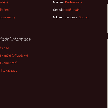
aliště
Martina
:
Poděkování
ědčení
Česká
:
Poděkování
ovní sešity
Miluše Pošvicová
:
Soutěž
ladní informace
ásit se
j kanálů (příspěvky)
l komentářů
á lokalizace