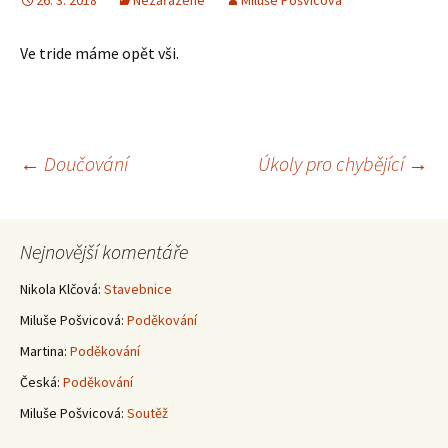
26. 3. 2018
Nezařazené
Miluše Pošvicová
Ve tride máme opět vši.
Navigace
←
Doučování
Úkoly pro chybějící
→
pro
Nejnovější komentáře
příspěvky
Nikola Klčová
:
Stavebnice
Miluše Pošvicová
:
Poděkování
Martina
:
Poděkování
Česká
:
Poděkování
Miluše Pošvicová
:
Soutěž