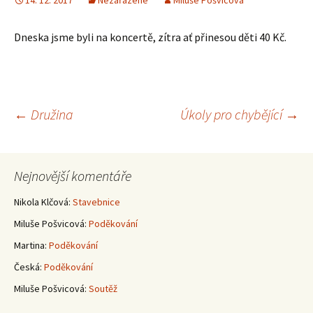
14. 12. 2017
Nezařazené
Miluše Pošvicová
Dneska jsme byli na koncertě, zítra ať přinesou děti 40 Kč.
Navigace
←
Družina
Úkoly pro chybějící
→
pro
Nejnovější komentáře
příspěvky
Nikola Klčová
:
Stavebnice
Miluše Pošvicová
:
Poděkování
Martina
:
Poděkování
Česká
:
Poděkování
Miluše Pošvicová
:
Soutěž