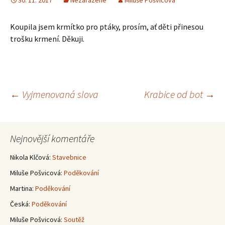
30. 11. 2017
Nezařazené
Miluše Pošvicová
Koupila jsem krmítko pro ptáky, prosím, ať děti přinesou
trošku krmení. Děkuji.
Navigace
←
Vyjmenovaná slova
Krabice od bot
→
pro
Nejnovější komentáře
příspěvky
Nikola Klčová
:
Stavebnice
Miluše Pošvicová
:
Poděkování
Martina
:
Poděkování
Česká
:
Poděkování
Miluše Pošvicová
:
Soutěž