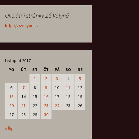
Oficiální stránky ZŠ Volyně
http://zsvolyne.cz
Listopad 2017
PO
ÚT
ST
ČT
PÁ
SO
NE
1
2
3
4
5
6
7
8
9
10
11
12
13
14
15
16
17
18
19
20
21
22
23
24
25
26
27
28
29
30
« Říj