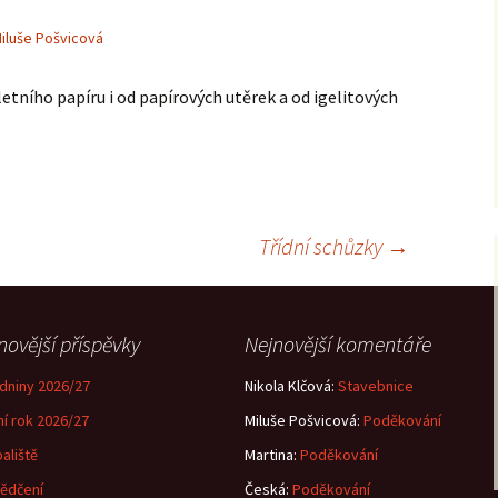
iluše Pošvicová
letního papíru i od papírových utěrek a od igelitových
Třídní schůzky
→
novější příspěvky
Nejnovější komentáře
dniny 2026/27
Nikola Klčová
:
Stavebnice
ní rok 2026/27
Miluše Pošvicová
:
Poděkování
aliště
Martina
:
Poděkování
ědčení
Česká
:
Poděkování