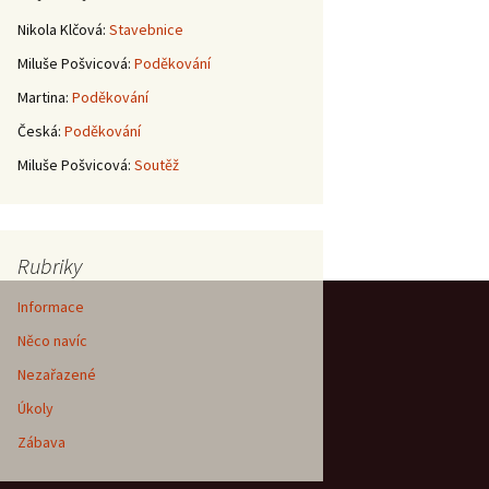
Nikola Klčová
:
Stavebnice
Miluše Pošvicová
:
Poděkování
Martina
:
Poděkování
Česká
:
Poděkování
Miluše Pošvicová
:
Soutěž
Rubriky
Informace
Něco navíc
Nezařazené
Úkoly
Zábava