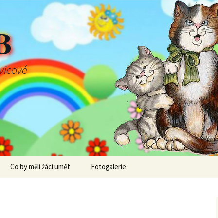
B
švicové
Co by měli žáci umět
Fotogalerie