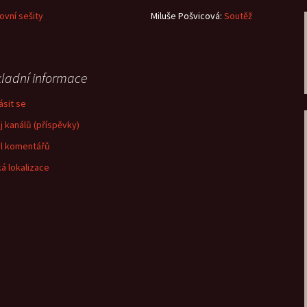
ovní sešity
Miluše Pošvicová
:
Soutěž
ladní informace
ásit se
j kanálů (příspěvky)
l komentářů
á lokalizace