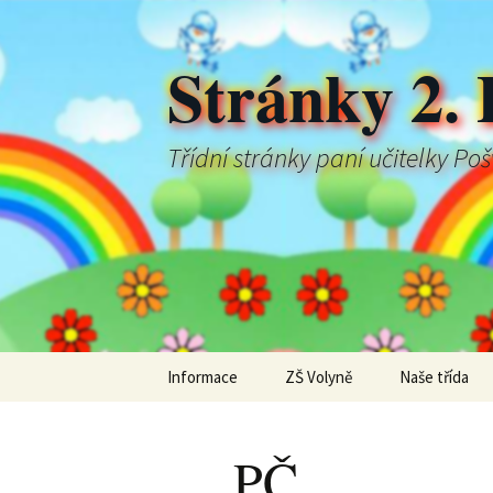
Stránky 2. 
Třídní stránky paní učitelky Po
Přejít
Informace
ZŠ Volyně
Naše třída
k
obsahu
webu
PČ