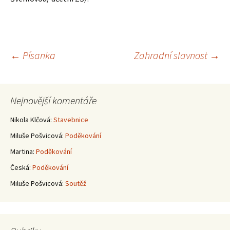
Navigace
←
Písanka
Zahradní slavnost
→
pro
Nejnovější komentáře
příspěvky
Nikola Klčová
:
Stavebnice
Miluše Pošvicová
:
Poděkování
Martina
:
Poděkování
Česká
:
Poděkování
Miluše Pošvicová
:
Soutěž