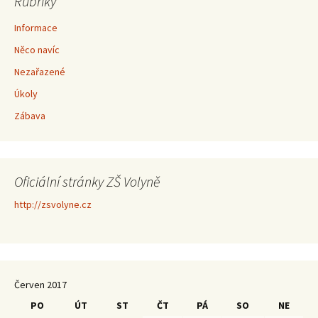
Rubriky
Informace
Něco navíc
Nezařazené
Úkoly
Zábava
Oficiální stránky ZŠ Volyně
http://zsvolyne.cz
Červen 2017
PO
ÚT
ST
ČT
PÁ
SO
NE