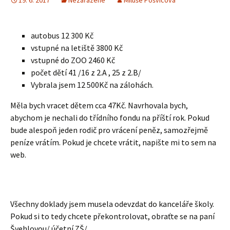
19. 6. 2017
Nezařazené
Miluše Pošvicová
autobus 12 300 Kč
vstupné na letiště 3800 Kč
vstupné do ZOO 2460 Kč
počet dětí 41 /16 z 2.A , 25 z 2.B/
Vybrala jsem 12 500Kč na zálohách.
Měla bych vracet dětem cca 47Kč. Navrhovala bych,
abychom je nechali do třídního fondu na příští rok. Pokud
bude alespoň jeden rodič pro vrácení peněz, samozřejmě
peníze vrátím. Pokud je chcete vrátit, napište mi to sem na
web.
Všechny doklady jsem musela odevzdat do kanceláře školy.
Pokud si to tedy chcete překontrolovat, obraťte se na paní
Švehlovou/ účetní ZŠ/.