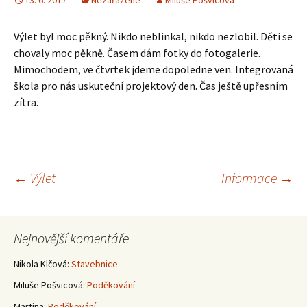
13. 6. 2017
Nezařazené
Miluše Pošvicová
Výlet byl moc pěkný. Nikdo neblinkal, nikdo nezlobil. Děti se
chovaly moc pěkně. Časem dám fotky do fotogalerie.
Mimochodem, ve čtvrtek jdeme dopoledne ven. Integrovaná
škola pro nás uskuteční projektový den. Čas ještě upřesním
zítra.
Navigace
←
Výlet
Informace
→
pro
Nejnovější komentáře
příspěvky
Nikola Klčová
:
Stavebnice
Miluše Pošvicová
:
Poděkování
Martina
:
Poděkování