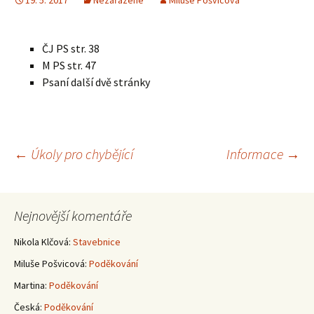
19. 5. 2017
Nezařazené
Miluše Pošvicová
ČJ PS str. 38
M PS str. 47
Psaní další dvě stránky
Navigace
←
Úkoly pro chybějící
Informace
→
pro
Nejnovější komentáře
příspěvky
Nikola Klčová
:
Stavebnice
Miluše Pošvicová
:
Poděkování
Martina
:
Poděkování
Česká
:
Poděkování