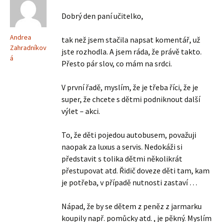
Dobrý den paní učitelko,
Andrea
tak než jsem stačila napsat komentář, už
Zahradníkov
jste rozhodla. A jsem ráda, že právě takto.
á
Přesto pár slov, co mám na srdci.
V první řadě, myslím, že je třeba říci, že je
super, že chcete s dětmi podniknout další
výlet – akci.
To, že děti pojedou autobusem, považuji
naopak za luxus a servis. Nedokáži si
představit s tolika dětmi několikrát
přestupovat atd. Řidič doveze děti tam, kam
je potřeba, v případě nutnosti zastaví …
Nápad, že by se dětem z peněz z jarmarku
koupily např. pomůcky atd. , je pěkný. Myslím