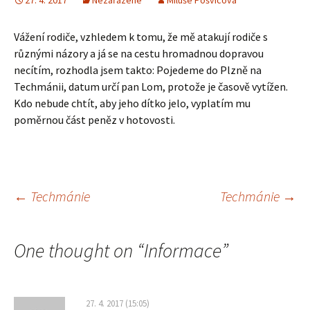
27. 4. 2017
Nezařazené
Miluše Pošvicová
Vážení rodiče, vzhledem k tomu, že mě atakují rodiče s
různými názory a já se na cestu hromadnou dopravou
necítím, rozhodla jsem takto: Pojedeme do Plzně na
Techmánii, datum určí pan Lom, protože je časově vytížen.
Kdo nebude chtít, aby jeho dítko jelo, vyplatím mu
poměrnou část peněz v hotovosti.
Navigace
←
Techmánie
Techmánie
→
pro
One thought on “
Informace
”
příspěvky
27. 4. 2017 (15:05)