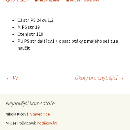
30. 3. 2017
Nezařazené
Miluše Pošvicová
ČJ str. PS 24 cv. 1,2
M PS str. 19
Čtení str. 119
PU PS str. další cv.1 + opsat ptáky z malého sešitu a
naučit
Navigace
←
VV
Úkoly pro chybějící
→
pro
Nejnovější komentáře
příspěvky
Nikola Klčová
:
Stavebnice
Miluše Pošvicová
:
Poděkování