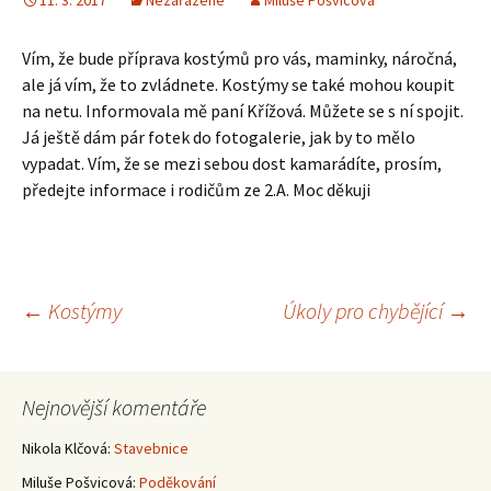
11. 3. 2017
Nezařazené
Miluše Pošvicová
Vím, že bude příprava kostýmů pro vás, maminky, náročná,
ale já vím, že to zvládnete. Kostýmy se také mohou koupit
na netu. Informovala mě paní Křížová. Můžete se s ní spojit.
Já ještě dám pár fotek do fotogalerie, jak by to mělo
vypadat. Vím, že se mezi sebou dost kamarádíte, prosím,
předejte informace i rodičům ze 2.A. Moc děkuji
Navigace
←
Kostýmy
Úkoly pro chybějící
→
pro
Nejnovější komentáře
příspěvky
Nikola Klčová
:
Stavebnice
Miluše Pošvicová
:
Poděkování