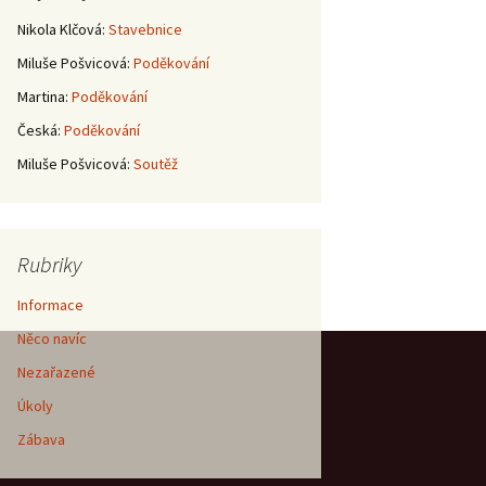
Nikola Klčová
:
Stavebnice
Miluše Pošvicová
:
Poděkování
Martina
:
Poděkování
Česká
:
Poděkování
Miluše Pošvicová
:
Soutěž
Rubriky
Informace
Něco navíc
Nezařazené
Úkoly
Zábava