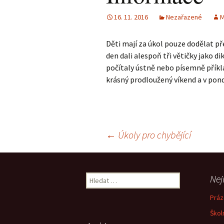
16. 11. 2016
Nezařazené
M
Děti mají za úkol pouze dodělat př
den dali alespoň tři větičky jako d
počítaly ústně nebo písemně příkla
krásný prodloužený víkend a v pond
Navigace
←
Úkoly pro chybějící
pro
Vyhledávání
Nej
příspěvky
Práz
Škol