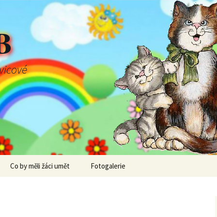
B
švicové
Co by měli žáci umět
Fotogalerie