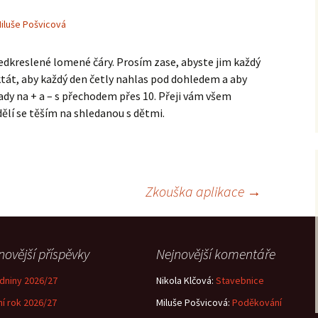
iluše Pošvicová
edkreslené lomené čáry. Prosím zase, abyste jim každý
iktát, aby každý den četly nahlas pod dohledem a aby
dy na + a – s přechodem přes 10. Přeji vám všem
ělí se těším na shledanou s dětmi.
Zkouška aplikace
→
novější příspěvky
Nejnovější komentáře
dniny 2026/27
Nikola Klčová
:
Stavebnice
ní rok 2026/27
Miluše Pošvicová
:
Poděkování