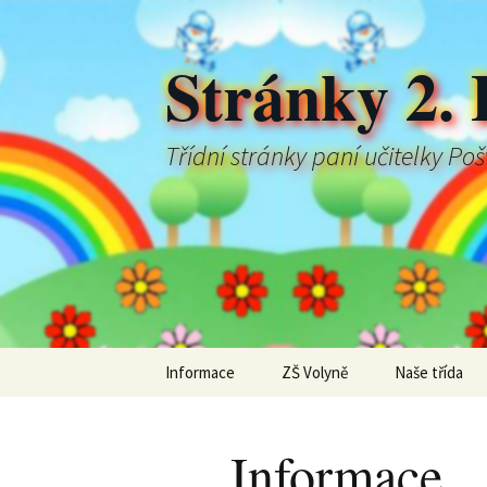
Stránky 2. 
Třídní stránky paní učitelky Po
Přejít
Informace
ZŠ Volyně
Naše třída
k
obsahu
webu
Informace