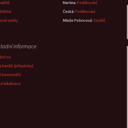
aliště
Martina
:
Poděkování
ědčení
Česká
:
Poděkování
ovní sešity
Miluše Pošvicová
:
Soutěž
ladní informace
ásit se
j kanálů (příspěvky)
l komentářů
á lokalizace