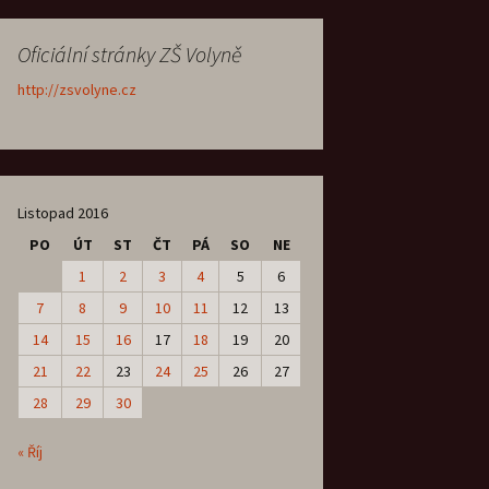
Oficiální stránky ZŠ Volyně
http://zsvolyne.cz
Listopad 2016
PO
ÚT
ST
ČT
PÁ
SO
NE
1
2
3
4
5
6
7
8
9
10
11
12
13
14
15
16
17
18
19
20
21
22
23
24
25
26
27
28
29
30
« Říj