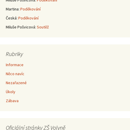
Miluše Pošvicová
:
Poděkování
Martina
:
Poděkování
Česká
:
Poděkování
Miluše Pošvicová
:
Soutěž
Rubriky
Informace
Něco navíc
Nezařazené
Úkoly
Zábava
Oficiální stránky ZŠ Volyně