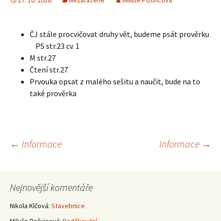
17. 10. 2016
Nezařazené
Miluše Pošvicová
ČJ stále procvičovat druhy vět, budeme psát prověrku
PS str.23 cv. 1
M str.27
Čtení str.27
Prvouka opsat z malého sešitu a naučit, bude na to
také prověrka
Navigace
←
Informace
Informace
→
pro
Nejnovější komentáře
příspěvky
Nikola Klčová
:
Stavebnice