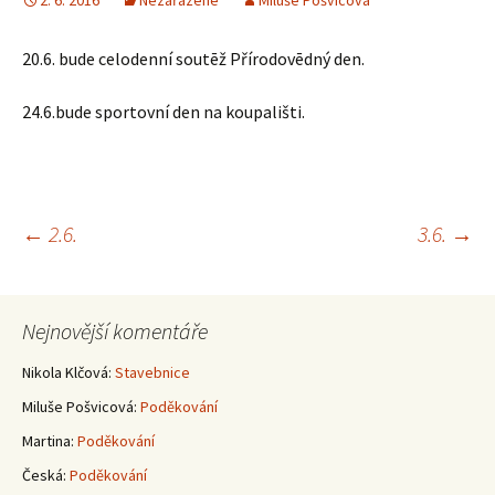
2. 6. 2016
Nezařazené
Miluše Pošvicová
20.6. bude celodenní soutēž Přírodovēdný den.
24.6.bude sportovní den na koupališti.
Navigace
←
2.6.
3.6.
→
pro
Nejnovější komentáře
příspěvky
Nikola Klčová
:
Stavebnice
Miluše Pošvicová
:
Poděkování
Martina
:
Poděkování
Česká
:
Poděkování