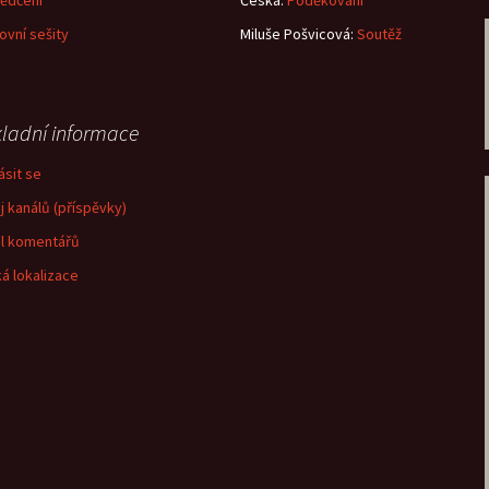
ědčení
Česká
:
Poděkování
ovní sešity
Miluše Pošvicová
:
Soutěž
ladní informace
ásit se
j kanálů (příspěvky)
l komentářů
á lokalizace