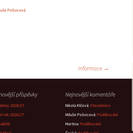
luše Pošvicová
Informace
→
novější příspěvky
Nejnovější komentáře
dniny 2026/27
Nikola Klčová
:
Stavebnice
ní rok 2026/27
Miluše Pošvicová
:
Poděkování
aliště
Martina
:
Poděkování