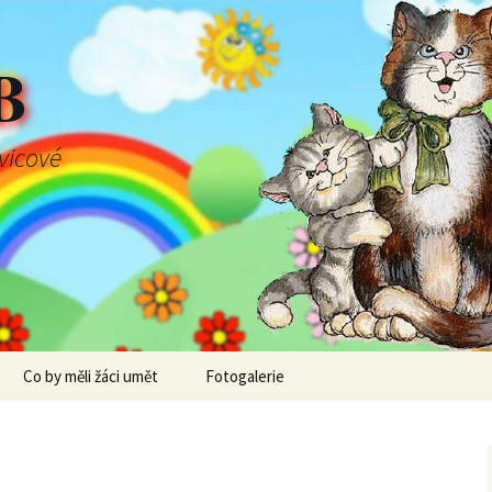
B
švicové
Co by měli žáci umět
Fotogalerie