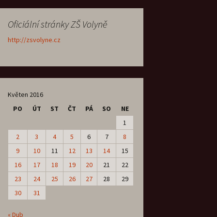
Oficiální stránky ZŠ Volyně
http://zsvolyne.cz
Květen 2016
PO
ÚT
ST
ČT
PÁ
SO
NE
1
2
3
4
5
6
7
8
9
10
11
12
13
14
15
16
17
18
19
20
21
22
23
24
25
26
27
28
29
30
31
« Dub