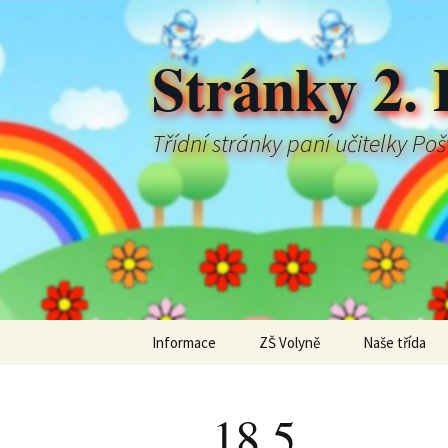
Stránky 2. 
Třídní stránky paní učitelky Po
Přejít
Informace
ZŠ Volyně
Naše třída
k
obsahu
webu
18.5.