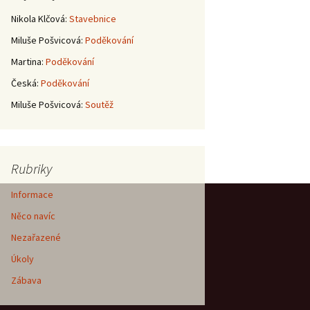
Nikola Klčová
:
Stavebnice
Miluše Pošvicová
:
Poděkování
Martina
:
Poděkování
Česká
:
Poděkování
Miluše Pošvicová
:
Soutěž
Rubriky
Informace
Něco navíc
Nezařazené
Úkoly
Zábava