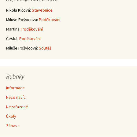
příspěvky
Nikola Klčová
:
Stavebnice
Miluše Pošvicová
:
Poděkování
Martina
:
Poděkování
Česká
:
Poděkování
Miluše Pošvicová
:
Soutěž
Rubriky
Informace
Něco navíc
Nezařazené
Úkoly
Zábava