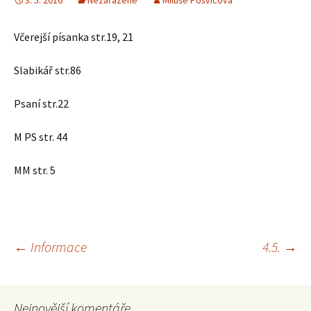
3. 5. 2016
Nezařazené
Miluše Pošvicová
Včerejší písanka str.19, 21
Slabikář str.86
Psaní str.22
M PS str. 44
MM str. 5
Navigace
←
Informace
4.5.
→
pro
Nejnovější komentáře