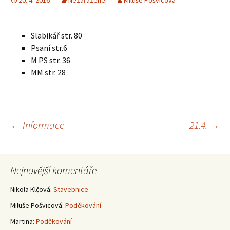
20. 4. 2016
Nezařazené
Miluše Pošvicová
Slabikář str. 80
Psaní str.6
M PS str. 36
MM str. 28
Navigace
←
Informace
21.4.
→
pro
Nejnovější komentáře
příspěvky
Nikola Klčová
:
Stavebnice
Miluše Pošvicová
:
Poděkování
Martina
:
Poděkování