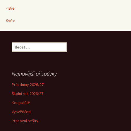
« Bře
Kvě »
Vyhledávání
Nejnovější příspěvky
Prázdniny 2026/27
Školní rok 2026/27
Koupaliště
Vysvědčení
Pracovní sešity