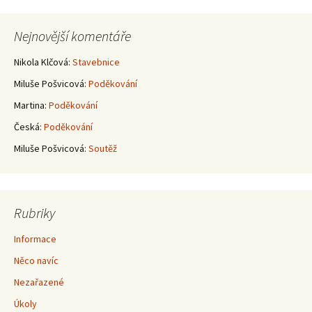
pro
Nejnovější komentáře
příspěvky
Nikola Klčová
:
Stavebnice
Miluše Pošvicová
:
Poděkování
Martina
:
Poděkování
Česká
:
Poděkování
Miluše Pošvicová
:
Soutěž
Rubriky
Informace
Něco navíc
Nezařazené
Úkoly