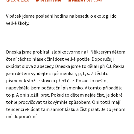
13. 4. 2016
Nezařazené
Miluše Pošvicová
V pátek jdeme poslední hodinu na besedu o ekologii do
velké školy.
Dneska jsme probírali slabikotvorné r a l. Některým dětem
čtení těchto hlásek činí dost velké potíže. Doporučuji
skládat slova z abecedy. Dneska jsme to dělali při ČJ. Řekla
jsem dětem vyndejte si písmenka r, p, t, s. Z těchto
písmenek složte slovo a přečtěte. Pokud to nešlo,
napověděla jsem počáteční písmenko. V tomto případě je
to p. A oni složili prst. Pokud to dětem nejde číst, je dobré
tohle procvičovat takovýmhle způsobem. Oni totiž mají
tendenci vkládat tam samohlásku a číst prsat. Je to jenom
mé doporučení.