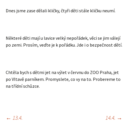
Dnes jsme zase dělali kličky, čtyři děti stále kličku neumí.
Některé děti mají u lavice velký nepořádek, věci se jim válejí
po zemi. Prosím, veďte je k pořádku. Jde i o bezpečnost dětí.
Chtěla bych s dětmi jet na výlet v červnu do ZOO Praha, jet
po Vltavě parníkem. Promyslete, co vy na to. Probereme to
na třídní schůzce.
Navigace
←
13.4.
14.4.
→