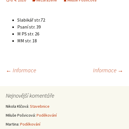
6. 4. 2016
Nezařazené
Miluše Pošvicová
Slabikář str.72
Psaní str. 39
M PS str. 26
MM str. 18
Navigace
←
Informace
Informace
→
pro
Nejnovější komentáře
příspěvky
Nikola Klčová
:
Stavebnice
Miluše Pošvicová
:
Poděkování
Martina
:
Poděkování