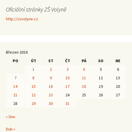
Oficiální stránky ZŠ Volyně
http://zsvolyne.cz
Březen 2016
PO
ÚT
ST
ČT
PÁ
SO
NE
1
2
3
4
5
6
7
8
9
10
11
12
13
14
15
16
17
18
19
20
21
22
23
24
25
26
27
28
29
30
31
« Úno
Dub »