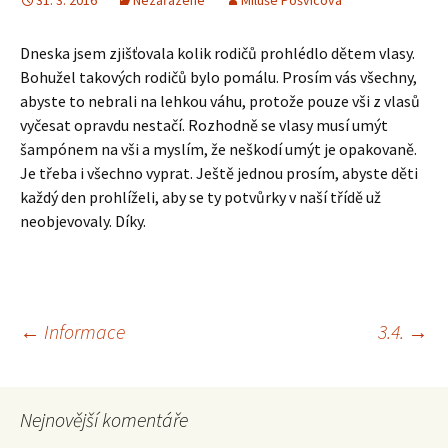
31. 3. 2016
Nezařazené
Miluše Pošvicová
Dneska jsem zjišťovala kolik rodičů prohlédlo dětem vlasy.
Bohužel takových rodičů bylo pomálu. Prosím vás všechny,
abyste to nebrali na lehkou váhu, protože pouze vši z vlasů
vyčesat opravdu nestačí. Rozhodně se vlasy musí umýt
šampónem na vši a myslím, že neškodí umýt je opakovaně.
Je třeba i všechno vyprat. Ještě jednou prosím, abyste děti
každý den prohlíželi, aby se ty potvůrky v naší třídě už
neobjevovaly. Díky.
Navigace
←
Informace
3.4.
→
pro
Nejnovější komentáře