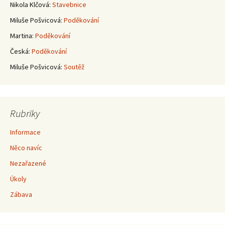
příspěvky
Nikola Klčová
:
Stavebnice
Miluše Pošvicová
:
Poděkování
Martina
:
Poděkování
Česká
:
Poděkování
Miluše Pošvicová
:
Soutěž
Rubriky
Informace
Něco navíc
Nezařazené
Úkoly
Zábava