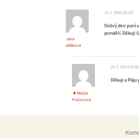
příspěvky
23. 2. 2016 (18:23)
Dobrý den paní uč
pondělí. Děkuji 
Jana
uhlíková
23. 2. 2016 (19:30)
Děkuji a Páju
Miluše
Pošvicová
Komen