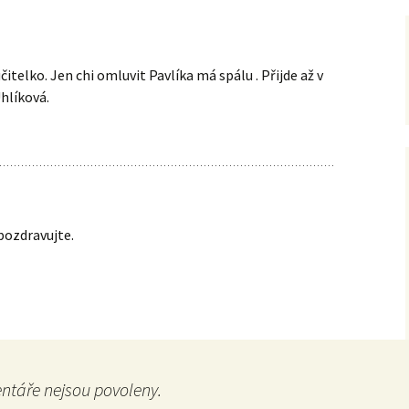
itelko. Jen chi omluvit Pavlíka má spálu . Přijde až v
Uhlíková.
 pozdravujte.
táře nejsou povoleny.