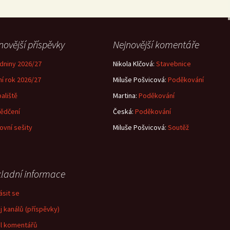
novější příspěvky
Nejnovější komentáře
dniny 2026/27
Nikola Klčová
:
Stavebnice
ní rok 2026/27
Miluše Pošvicová
:
Poděkování
aliště
Martina
:
Poděkování
ědčení
Česká
:
Poděkování
ovní sešity
Miluše Pošvicová
:
Soutěž
ladní informace
ásit se
j kanálů (příspěvky)
l komentářů