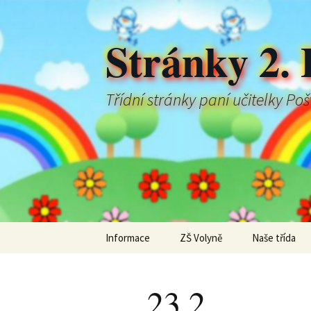
Stránky 2. 
Třídní stránky paní učitelky Po
Přejít
Informace
ZŠ Volyně
Naše třída
k
obsahu
webu
23.2.