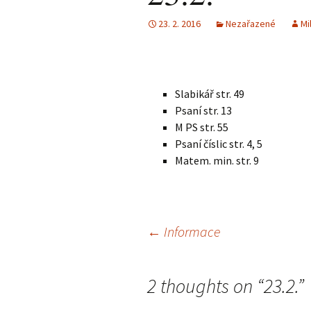
23. 2. 2016
Nezařazené
Mi
Slabikář str. 49
Psaní str. 13
M PS str. 55
Psaní číslic str. 4, 5
Matem. min. str. 9
Navigace
←
Informace
pro
2 thoughts on “
23.2.
”