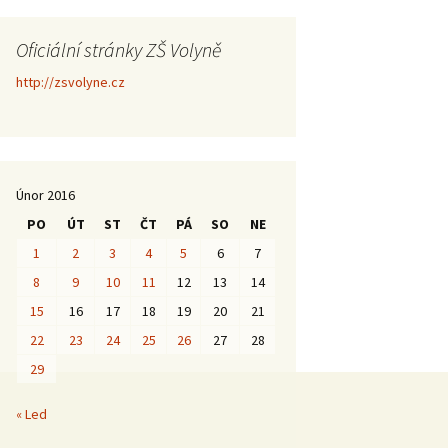
Oficiální stránky ZŠ Volyně
http://zsvolyne.cz
Únor 2016
PO
ÚT
ST
ČT
PÁ
SO
NE
1
2
3
4
5
6
7
8
9
10
11
12
13
14
15
16
17
18
19
20
21
22
23
24
25
26
27
28
29
« Led