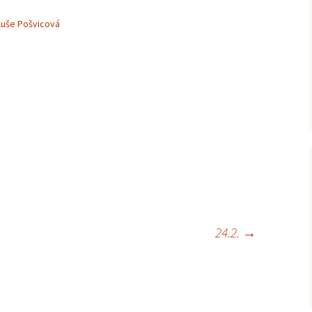
luše Pošvicová
24.2.
→