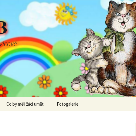
B
švicové
Co by měli žáci umět
Fotogalerie