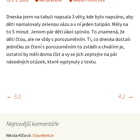
3. 2. 2016
Nezařazené
Miluše Pošvicová
Dneska jsem na tabuli napsala 3 věty, kde bylo napsáno, aby
děti namalovaly zelenou vázu a v ní jeden tulipán. Měly na
to 5 minut. Jenom pár dětí úkol splnilo. To znamená, že
děti čtou, ale ne vždy s porozuměním. Ti, co dneska dostali
jedničku ze čtení s porozuměním to zvládli a chválím je,
ostatní by měli doma číst a vy se jich zeptejte na pár
návodných otázek, které vyplynuly z textu.
Navigace
←
3.2.
4.2.
→
pro
Nejnovější komentáře
příspěvky
Nikola Klčová
:
Stavebnice