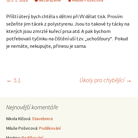
5. 1. 2016
Nezařazené
Miluše Pošvicová
Příští úterý bych chtěla s dětmi při VV dělat tisk. Prosím
sežeňte jim tácek z polystyrenu. Jsou to takové ty tácky na
kterých jsou zmrzlé kuřecí prsa atd. A pak bychom
potřebovali tyčinku na čištění uší tzv. „uchošťoury“. Pokud
je nemáte, nekupujte, přinesu je sama.
Navigace
←
5.1.
Úkoly pro chybějící
→
pro
Nejnovější komentáře
příspěvky
Nikola Klčová
:
Stavebnice
Miluše Pošvicová
:
Poděkování
Martina
:
Poděkování