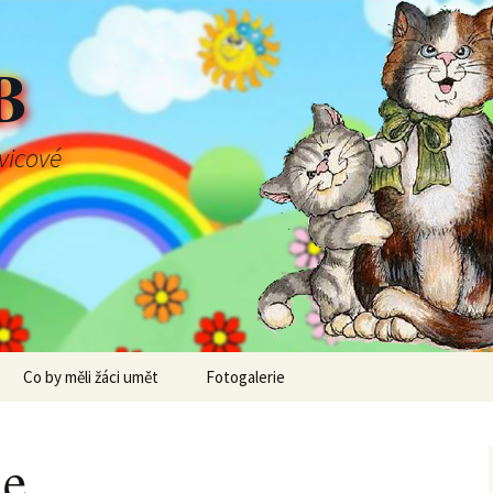
B
švicové
Co by měli žáci umět
Fotogalerie
ne