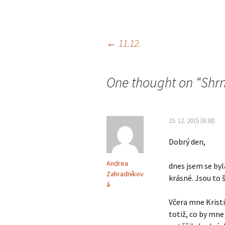
Navigace
←
11.12.
pro
One thought on “
Shrn
příspěvky
15. 12. 2015 (8:38)
Dobrý den,
Andrea
dnes jsem se byl
Zahradníkov
krásné. Jsou to ši
á
Včera mne Kristi
totiž, co by mne