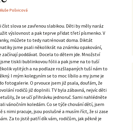
iluše Pošvicová
 číst slova se zavřenou slabikou. Děti by měly naráz
užit výslovnost a pak teprve přidat třetí písmenko. V
sanky, můžete to tedy natrénovat doma. Diktát
matiky jsme psali několikrát na známku opakování,
e začínají poddávat. Docela to dětem jde. Množství
Č jsme tiskli bublinkovou fólii a pak jsme na to tuší
několik vylitých a na podlaze rozšlapaných tuší nám to
pěkný. I mým kolegyním se to moc líbilo a my jsme je
do fotogalerie. O prvouce jsem již psala, doufám, že
olání rodičů již doplnili. TV byla zábavná, nejvíc děti
etušily, že se učí přihrávku jednoruč. Sami nahlédněte
ali vánočním koledám. Co se týče chování dětí, jsem
s nimi pracuje, jsou poslušné a musím říct, že si zase
m. Za to jistě patří dík vám, rodičům, jak pěkně je