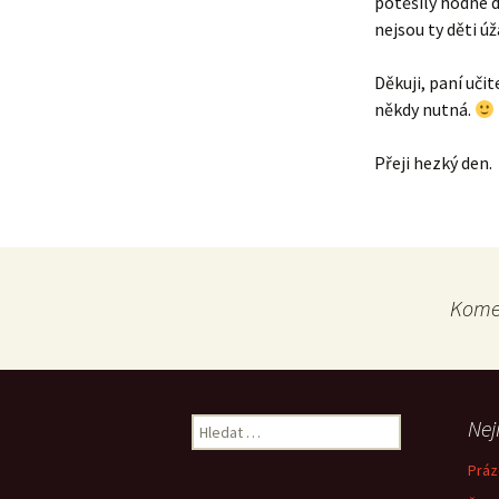
potěšily hodné d
nejsou ty děti ú
Děkuji, paní učit
někdy nutná.
Přeji hezký den.
Komen
Vyhledávání
Nej
Práz