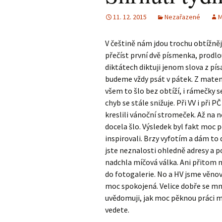
11. 12. 2015
Nezařazené
M
V češtině nám jdou trochu obtížněji
přečíst první dvě písmenka, prodlo
diktátech diktuji jenom slova z pí
budeme vždy psát v pátek. Z mate
všem to šlo bez obtíží, i rámečky s
chyb se stále snižuje. Při VV i při P
kreslili vánoční stromeček. Až na 
docela šlo. Výsledek byl fakt moc 
inspirovali. Brzy vyfotím a dám to 
jste neznalosti ohledně adresy a pov
nadchla míčová válka. Ani přitom n
do fotogalerie. No a HV jsme věnov
moc spokojená. Velice dobře se mně 
uvědomuji, jak moc pěknou práci má
vedete.