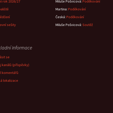
ní rok 2026/27
Miluše Pošvicová
:
Poděkování
aliště
Martina
:
Poděkování
ědčení
Česká
:
Poděkování
ovní sešity
Miluše Pošvicová
:
Soutěž
ladní informace
ásit se
j kanálů (příspěvky)
l komentářů
á lokalizace