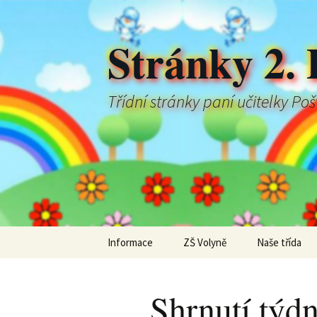
Stránky 2. 
Třídní stránky paní učitelky Po
Přejít
Informace
ZŠ Volyně
Naše třída
k
obsahu
webu
Shrnutí týd