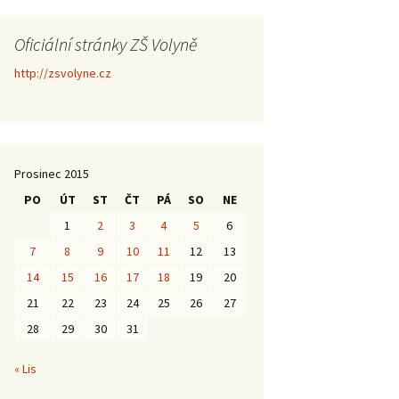
Oficiální stránky ZŠ Volyně
http://zsvolyne.cz
Prosinec 2015
PO
ÚT
ST
ČT
PÁ
SO
NE
1
2
3
4
5
6
7
8
9
10
11
12
13
14
15
16
17
18
19
20
21
22
23
24
25
26
27
28
29
30
31
« Lis