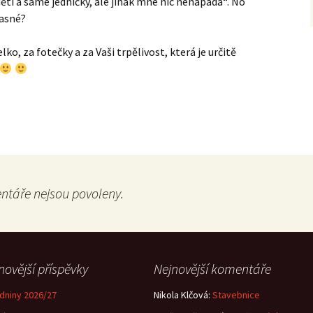
ěti a samé jedničky, ale jinak mne nic nenapadá“. No
žasné?
elko, za fotečky a za Vaši trpělivost, která je určitě
táře nejsou povoleny.
novější příspěvky
Nejnovější komentáře
dniny 2026/27
Nikola Klčová
:
Stavebnice