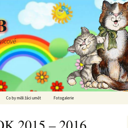
B
švicové
Co by měli žáci umět
Fotogalerie
K 2015 – 2016