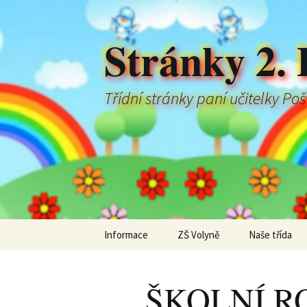
Stránky 2. 
Třídní stránky paní učitelky Po
Přejít
Informace
ZŠ Volyně
Naše třída
k
obsahu
webu
ŠKOLNÍ RO