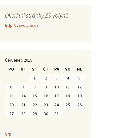
Oficiální stránky ZŠ Volyně
http://zsvolyne.cz
Červenec 2015
PO
ÚT
ST
ČT
PÁ
SO
NE
1
2
3
4
5
6
7
8
9
10
11
12
13
14
15
16
17
18
19
20
21
22
23
24
25
26
27
28
29
30
31
Srp »