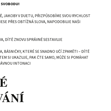
M SVOBODU!
Ě, JAKOBY V DUETU, PŘIZPŮSOBÍME SVOU RYCHLOST
ENESE PŘES OBTÍŽNÁ SLOVA, NAPODOBUJE NAŠI
A, DÍTĚ ZNOVU SPRÁVNĚ SESTAVUJE
A, BÁSNIČKY, KTERÉ SE SNADNO UČÍ ZPAMĚTI – DÍTĚ
TEM SI UKAZUJE, PAK ČTE SAMO, MŮŽE SI POMÁHAT
RÁVNOU INTONACI
É
VÁNÍ