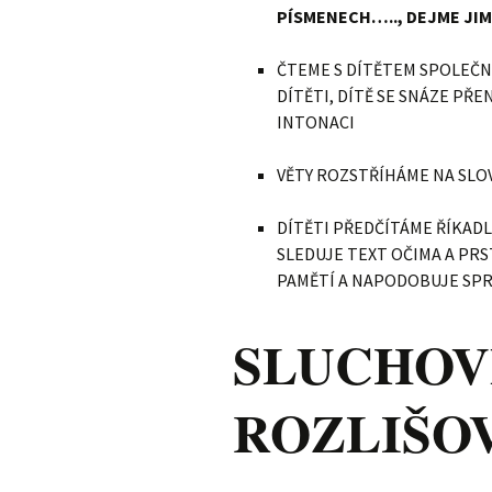
PÍSMENECH….., DEJME JI
ČTEME S DÍTĚTEM SPOLEČN
DÍTĚTI, DÍTĚ SE SNÁZE PŘ
INTONACI
VĚTY ROZSTŘÍHÁME NA SLOV
DÍTĚTI PŘEDČÍTÁME ŘÍKADL
SLEDUJE TEXT OČIMA A PRS
PAMĚTÍ A NAPODOBUJE SP
SLUCHOV
ROZLIŠO