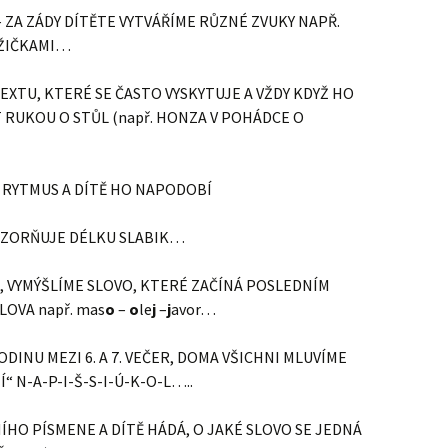
ZA ZÁDY DÍTĚTE VYTVÁŘÍME RŮZNÉ ZVUKY NAPŘ.
LŽIČKAMI…
TEXTU, KTERÉ SE ČASTO VYSKYTUJE A VŽDY KDYŽ HO
T RUKOU O STŮL (např. HONZA V POHÁDCE O
 RYTMUS A DÍTĚ HO NAPODOBÍ
ÁZORŇUJE DÉLKU SLABIK…
 VYMÝŠLÍME SLOVO, KTERÉ ZAČÍNÁ POSLEDNÍM
OVA např. mas
o
–
o
le
j
–
j
avor…
DINU MEZI 6. A 7. VEČER, DOMA VŠICHNI MLUVÍME
N-A-P-I-Š-S-I-Ú-K-O-L…..
ÍHO PÍSMENE A DÍTĚ HÁDÁ, O JAKÉ SLOVO SE JEDNÁ