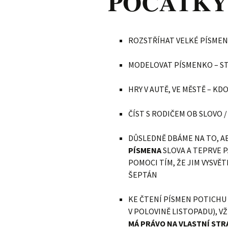
POČÁTKY
ROZSTŘÍHAT VELKÉ PÍSMEN
MODELOVAT PÍSMENKO – ST
HRY V AUTĚ, VE MĚSTĚ – KD
ČÍST S RODIČEM OB SLOVO 
DŮSLEDNĚ DBÁME NA TO, A
PÍSMENA
SLOVA A TEPRVE P
POMOCI TÍM, ŽE JIM VYSVĚT
ŠEPTÁN
KE ČTENÍ PÍSMEN POTICHU
V POLOVINĚ LISTOPADU), V
MÁ PRÁVO NA VLASTNÍ STR