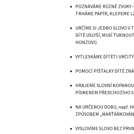
POZNÁVÁME RŮZNÉ ZVUKY – 
TRHÁME PAPÍR, KLEPEME 
URČÍME SI JEDNO SLOVO V 
DÍTĚ USLYŠÍ, MUSÍ ŤUKNOU
HONZOVI)
VYTLESKÁME DÍTĚTI URČITÝ
POMOCÍ PÍŠŤALKY DÍTĚ ZN
HRAJEME SLOVNÍ KOPANOU,
PÍSMENEM PŘEDCHOZÍHO SL
NA URČENOU DOBU, např. HO
ZPŮSOBEM „MARŤÁŇKOVÁNÍ“ 
VYSLOVÍME SLOVO BEZ PRVN