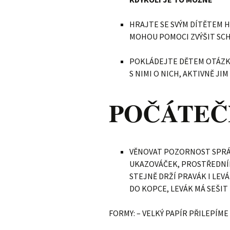
HRAJTE SE SVÝM DÍTĚTEM H
MOHOU POMOCI ZVÝŠIT SC
POKLÁDEJTE DĚTEM OTÁZKY,
S NIMI O NICH, AKTIVNĚ J
POČÁTEČN
VĚNOVAT POZORNOST SPRÁV
UKAZOVÁČEK, PROSTŘEDNÍK
STEJNĚ DRŽÍ PRAVÁK I LEV
DO KOPCE, LEVÁK MÁ SEŠIT
FORMY: – VELKÝ PAPÍR PŘILEPÍME