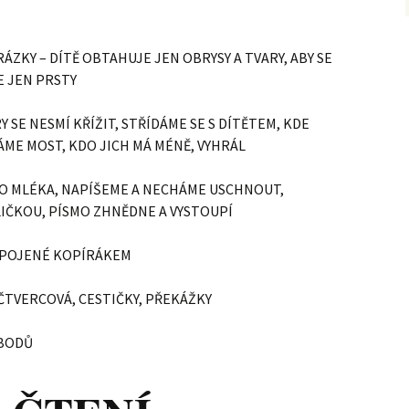
ÁZKY – DÍTĚ OBTAHUJE JEN OBRYSY A TVARY, ABY SE
E JEN PRSTY
RY SE NESMÍ KŘÍŽIT, STŘÍDÁME SE S DÍTĚTEM, KDE
ÁME MOST, KDO JICH MÁ MÉNĚ, VYHRÁL
DO MLÉKA, NAPÍŠEME A NECHÁME USCHNOUT,
ČKOU, PÍSMO ZHNĚDNE A VYSTOUPÍ
SPOJENÉ KOPÍRÁKEM
ČTVERCOVÁ, CESTIČKY, PŘEKÁŽKY
 BODŮ