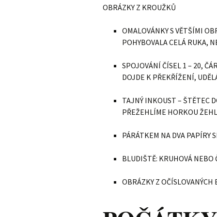
OBRÁZKY Z KROUŽKŮ
OMALOVÁNKY S VĚTŠÍMI OBR
POHYBOVALA CELÁ RUKA, N
SPOJOVÁNÍ ČÍSEL 1 – 20, ČÁ
DOJDE K PŘEKŘÍŽENÍ, UDĚL
TAJNÝ INKOUST – ŠTĚTEC 
PŘEŽEHLÍME HORKOU ŽEHLI
PÁRÁTKEM NA DVA PAPÍRY 
BLUDIŠTĚ: KRUHOVÁ NEBO 
OBRÁZKY Z OČÍSLOVANÝCH