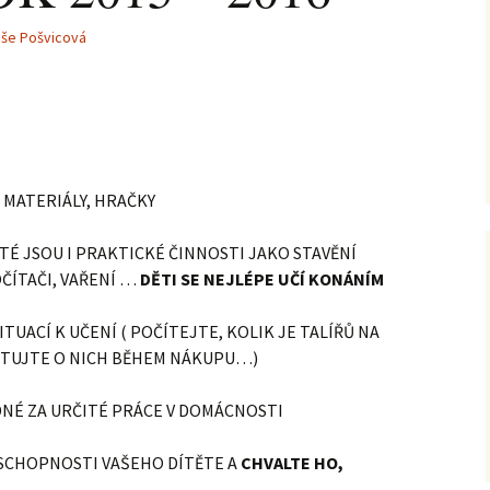
uše Pošvicová
 MATERIÁLY, HRAČKY
TÉ JSOU I PRAKTICKÉ ČINNOSTI JAKO STAVĚNÍ
OČÍTAČI, VAŘENÍ …
DĚTI SE NEJLÉPE UČÍ KONÁNÍM
TUACÍ K UČENÍ ( POČÍTEJTE, KOLIK JE TALÍŘŮ NA
KUTUJTE O NICH BĚHEM NÁKUPU…)
DNÉ ZA URČITÉ PRÁCE V DOMÁCNOSTI
 SCHOPNOSTI VAŠEHO DÍTĚTE A
CHVALTE HO,