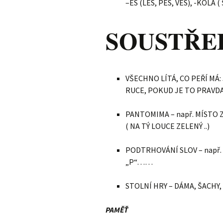
–ES (LES, PES, VES), -KOLA 
SOUSTŘE
VŠECHNO LÍTÁ, CO PEŘÍ MÁ
RUCE, POKUD JE TO PRAVD
PANTOMIMA – např. MÍSTO
( NA TÝ LOUCE ZELENÝ ..)
PODTRHOVÁNÍ SLOV – např.
„P“……
STOLNÍ HRY – DÁMA, ŠACHY
PAMĚŤ