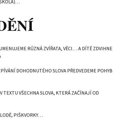
( ŠKOLA)…
DĚNÍ
: JMENUJEME RŮZNÁ ZVÍŘATA, VĚCI… A DÍTĚ ZDVIHNE
A
 ZPÍVÁNÍ DOHODNUTÉHO SLOVA PŘEDVEDEME POHYB
 V TEXTU VŠECHNA SLOVA, KTERÁ ZAČÍNAJÍ OD
, LODĚ, PIŠKVORKY…