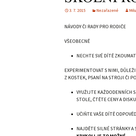
3. 7. 2015
Nezařazené
Mil
NÁVODY ČI RADY PRO RODIČE
VŠEOBECNĚ
NECHTE SVÉ DÍTĚ ZKOUMAT
EXPERIMENTOVAT S NIMI, DŮLEŽI
Z KOSTEK, PSANÍ NA STROJI ČI P
VYUŽIJTE KAŽDODENNÍCH SI
STOLE, ČTĚTE CENY A DIS
UČIŇTE VAŠE DÍTĚ ODPOVĚ
NAJDĚTE SILNÉ STRÁNKY A
KDYKOLI JE TO MOŽNÉ