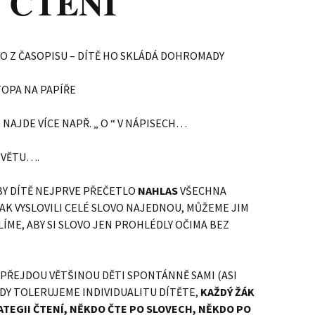
 ČTENÍ
O Z ČASOPISU – DÍTĚ HO SKLÁDÁ DOHROMADY
OPA NA PAPÍŘE
O NAJDE VÍCE NAPŘ. „ O “ V NÁPISECH…
/ VĚTU….
BY DÍTĚ NEJPRVE PŘEČETLO
NAHLAS
VŠECHNA
AK VYSLOVILI CELÉ SLOVO NAJEDNOU, MŮŽEME JIM
LÍME, ABY SI SLOVO JEN PROHLÉDLY OČIMA BEZ
 PŘEJDOU VĚTŠINOU DĚTI SPONTÁNNĚ SAMI (ASI
ŽDY TOLERUJEME INDIVIDUALITU DÍTĚTE,
KAŽDÝ ŽÁK
ATEGII ČTENÍ, NĚKDO ČTE PO SLOVECH, NĚKDO PO