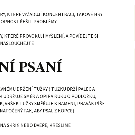
RY, KTERÉ VYŽADUJÍ KONCENTRACI, TAKOVÉ HRY
HOPNOST ŘEŠIT PROBLÉMY
 KTERÉ PROVOKUJÍ MYŠLENÍ, A POVÍDEJTE SI
IM NASLOUCHEJTE
Í PSANÍ
NÉMU DRŽENÍ TUŽKY ( TUŽKU DRŽÍ PALEC A
 UDRŽUJE SMĚR A OPÍRÁ RUKU O PODLOŽKU,
ÁK, VRŠEK TUŽKY SMĚŘUJE K RAMENI, PRAVÁK PÍŠE
 NATOČENÝ TAK, ABY PSAL Z KOPCE)
 NA SKŘÍŇ NEBO DVEŘE, KRESLÍME