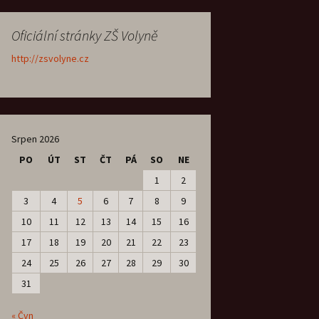
Oficiální stránky ZŠ Volyně
http://zsvolyne.cz
Srpen 2026
PO
ÚT
ST
ČT
PÁ
SO
NE
1
2
3
4
5
6
7
8
9
10
11
12
13
14
15
16
17
18
19
20
21
22
23
24
25
26
27
28
29
30
31
« Čvn