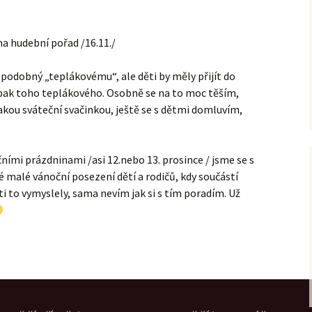
na hudební pořad /16.11./
n podobný „teplákovému“, ale děti by měly přijít do
pak toho teplákového. Osobně se na to moc těším,
akou sváteční svačinkou, ještě se s dětmi domluvím,
ími prázdninami /asi 12.nebo 13. prosince / jsme se s
 malé vánoční posezení dětí a rodičů, kdy součástí
i to vymyslely, sama nevím jak si s tím poradím. Už