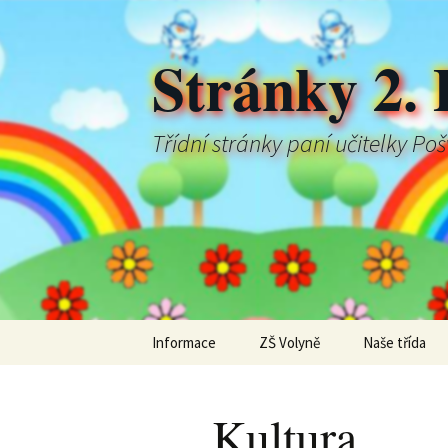
Stránky 2. 
Třídní stránky paní učitelky Po
Přejít
Informace
ZŠ Volyně
Naše třída
k
obsahu
webu
Kultura