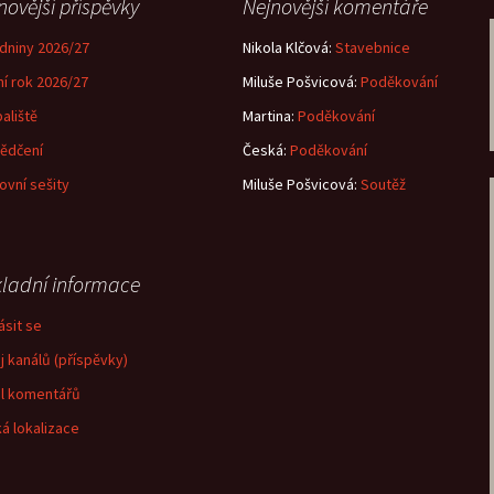
novější příspěvky
Nejnovější komentáře
dniny 2026/27
Nikola Klčová
:
Stavebnice
ní rok 2026/27
Miluše Pošvicová
:
Poděkování
aliště
Martina
:
Poděkování
ědčení
Česká
:
Poděkování
ovní sešity
Miluše Pošvicová
:
Soutěž
ladní informace
ásit se
j kanálů (příspěvky)
l komentářů
á lokalizace