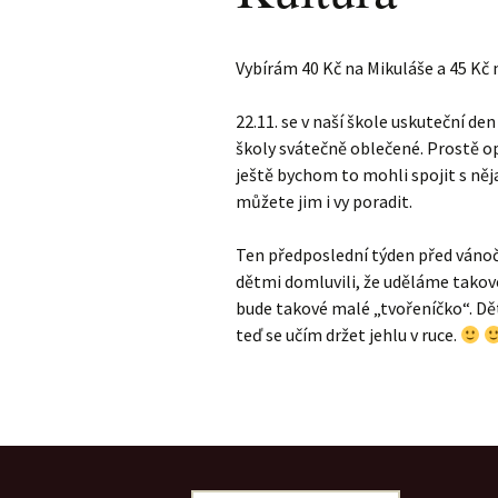
Vybírám 40 Kč na Mikuláše a 45 Kč 
22.11. se v naší škole uskuteční de
školy svátečně oblečené. Prostě o
ještě bychom to mohli spojit s něj
můžete jim i vy poradit.
Ten předposlední týden před vánočn
dětmi domluvili, že uděláme takové
bude takové malé „tvořeníčko“. Dět
teď se učím držet jehlu v ruce.