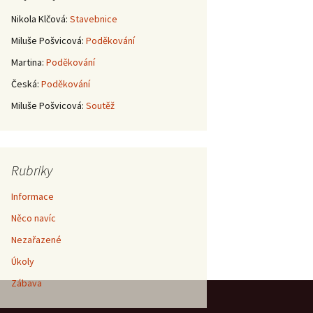
Nikola Klčová
:
Stavebnice
Miluše Pošvicová
:
Poděkování
Martina
:
Poděkování
Česká
:
Poděkování
Miluše Pošvicová
:
Soutěž
Rubriky
Informace
Něco navíc
Nezařazené
Úkoly
Zábava