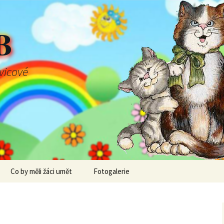
B
švicové
Co by měli žáci umět
Fotogalerie